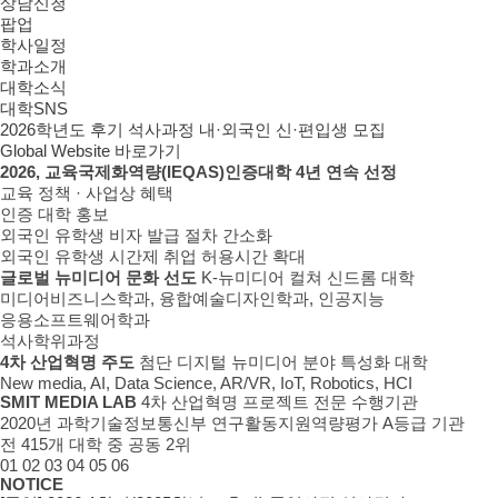
상담신청
팝업
학사일정
학과소개
대학소식
대학SNS
2026학년도 후기 석사과정 내·외국인 신·편입생 모집
Global Website 바로가기
2026, 교육국제화역량(IEQAS)인증대학 4년 연속 선정
교육 정책 · 사업상 혜택
인증 대학 홍보
외국인 유학생 비자 발급 절차 간소화
외국인 유학생 시간제 취업 허용시간 확대
글로벌 뉴미디어 문화 선도
K-뉴미디어 컬쳐 신드롬 대학
미디어비즈니스학과, 융합예술디자인학과, 인공지능
응용소프트웨어학과
석사학위과정
4차 산업혁명 주도
첨단 디지털 뉴미디어 분야 특성화 대학
New media, AI, Data Science, AR/VR, IoT, Robotics, HCI
SMIT MEDIA LAB
4차 산업혁명 프로젝트 전문 수행기관
2020년 과학기술정보통신부 연구활동지원역량평가 A등급 기관
전 415개 대학 중 공동 2위
01
02
03
04
05
06
NOTICE