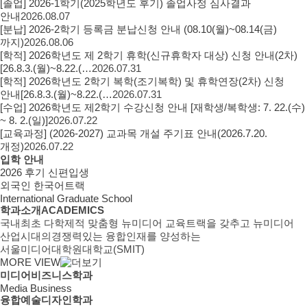
[졸업] 2026-1학기(2025학년도 후기) 졸업사정 심사결과
안내
2026.08.07
[분납] 2026-2학기 등록금 분납신청 안내 (08.10(월)~08.14(금)
까지)
2026.08.06
[학적] 2026학년도 제 2학기 휴학(신규휴학자 대상) 신청 안내(2차)
[26.8.3.(월)~8.22.(…
2026.07.31
[학적] 2026학년도 2학기 복학(조기복학) 및 휴학연장(2차) 신청
안내[26.8.3.(월)~8.22.(…
2026.07.31
[수업] 2026학년도 제2학기 수강신청 안내 [재학생/복학생: 7. 22.(수)
~ 8. 2.(일)]
2026.07.22
[교육과정] (2026-2027) 교과목 개설 주기표 안내(2026.7.20.
개정)
2026.07.22
입학 안내
2026 후기 신편입생
외국인 한국어트랙
International Graduate School
학과소개
ACADEMICS
국내최초 다학제적 맞춤형 뉴미디어 교육트랙을 갖추고 뉴미디어
산업시대의
경쟁력있는 융합인재를 양성하는
서울미디어대학원대학교(SMIT)
MORE VIEW
미디어비즈니스학과
Media Business
융합예술디자인학과